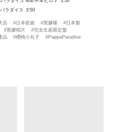
パパラダイス feat.甲本ヒロト  3:50

パパラダイス  3:50
天后
日本歌姬
黑膠碟
日本製
黑膠唱片
完全生産限定盤
產品
櫻桃小丸子
PappaParadise