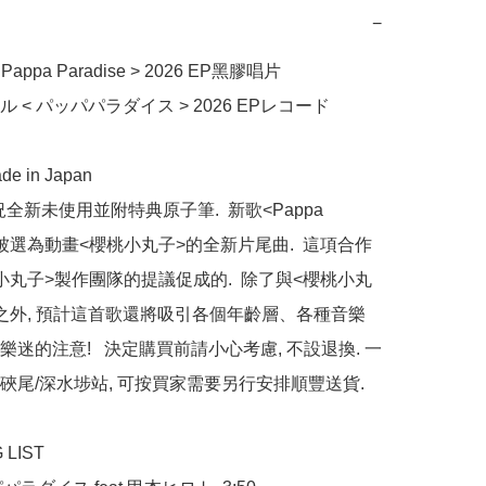
−
appa Paradise > 2026 EP黑膠唱片

 < パッパパラダイス > 2026 EPレコード

e in Japan

全新未使用並附特典原子筆.  新歌<Pappa 
se>被選為動畫<櫻桃小丸子>的全新片尾曲.  這項合作
小丸子>製作團隊的提議促成的.  除了與<櫻桃小丸
之外, 預計這首歌還將吸引各個年齡層、各種音樂
迷的注意!   決定購買前請小心考慮, 不設退換. 一
硤尾/深水埗站, 可按買家需要另行安排順豐送貨.

LIST
