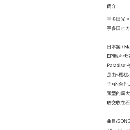
簡介
宇多田光 < P
宇多田ヒカル
日本製 / Mad
EP唱片狀況
Paradi
是由<櫻桃
子>的合作
類型的廣大樂
般交收在石
曲目/SONG 