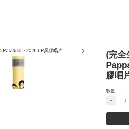
(完全
Papp
膠唱
數量
−