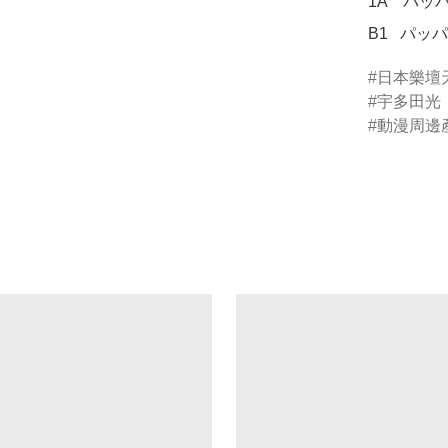
1A    パッ
B1   パッ
日本樂壇
宇多田光
動漫周邊