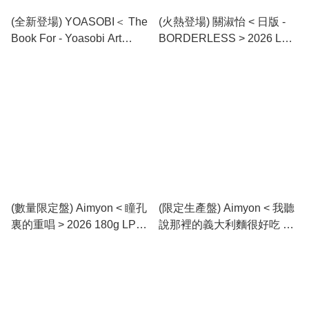
(全新登場) YOASOBI＜ The
(火熱登場) 關淑怡 < 日版 -
Book For - Yoasobi Art
BORDERLESS > 2026 LP
Edition ＞ 2026 LP透明粉藍
黑膠專輯
唱片
(數量限定盤) Aimyon < 瞳孔
(限定生產盤) Aimyon < 我聽
裏的重唱 > 2026 180g LP粉
說那裡的義大利麵很好吃 >
紅膠唱片 (共2碟)
2026 180g 12寸紫膠專輯
(2LP)