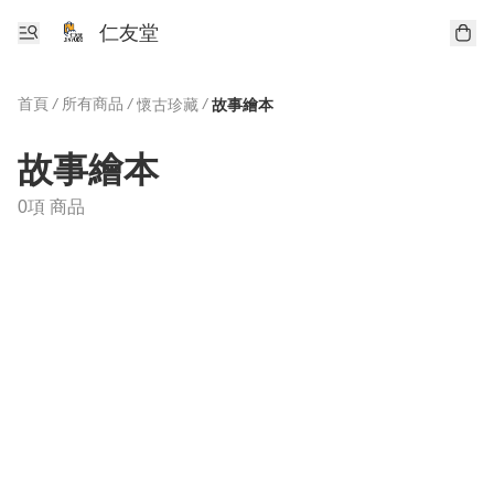
仁友堂
首頁
/
所有商品
/
/
懷古珍藏
故事繪本
故事繪本
0項 商品