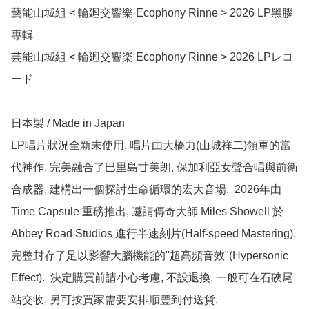
藝能山城組 < 輪廻交響樂 Ecophony Rinne > 2026 LP黑膠
專輯

芸能山城組 < 輪廻交響楽 Ecophony Rinne > 2026 LPレコ
ード

日本製 / Made in Japan

LP唱片狀況全新未使用. 唱片由大橋力(山城祥二)領軍的當
代神作, 完美融合了巴里島甘美朗, 保加利亞女聲合唱與前衛
合成器, 建構出一個探討生命循環的宏大音場.  2026年由 
Time Capsule 重磅推出, 邀請傳奇大師 Miles Showell 於 
Abbey Road Studios 進行半速刻片(Half-speed Mastering), 
完整封存了足以影響大腦機能的"超高頻音效"(Hypersonic 
Effect).  決定購買前請小心考慮, 不設退換. 一般可在石硤尾
站交收, 另可按買家需要安排順豐到付送貨.
