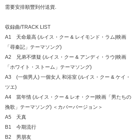
需要安排順豐到付送貨.

収録曲/TRACK LIST

A1    天命最高 (ルイス・クー & レイモンド・ラム|映画
「尋秦記」テーマソング)

A2    兄弟不懷疑 (ルイス・クー & アンディ・ラウ|映画
「ホワイト・ストーム」テーマソング)

A3    (一個男人) 一個女人 和浴室 (ルイス・クー & ケイ・
ツエ)

A4    當年情 (ルイス・クー & レオ・クー|映画「男たちの
挽歌」テーマソング) ＜カバーバージョン＞

A5    天真

B1    今期流行

B2    男朋友
