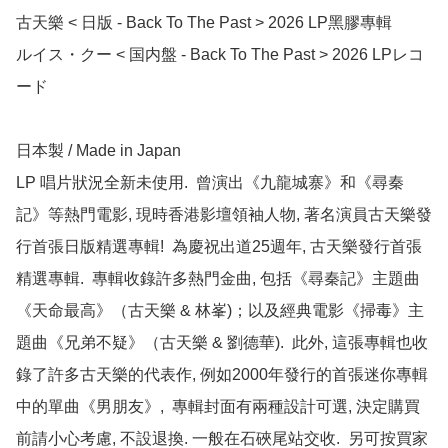
古天樂 < 日版 - Back To The Past > 2026 LP黑膠專輯

ルイス・クー < 国内盤 - Back To The Past > 2026 LPレコ
ード　

日本製 / Made in Japan

LP 唱片狀況全新未使用.  曾演出《九龍城寨》和《尋秦
記》等熱門電影, 現時香港影壇領袖人物, 著名演員古天樂發
行首張日版精選專輯!  為慶祝出道25週年, 古天樂發行首張
精選專輯.  專輯收錄許多熱門金曲, 包括《尋秦記》主題曲
《天命最高》（古天樂 & 林峯)；以及經典電影《掃毒》主
題曲《兄弟不疑》（古天樂 & 劉德華).  此外, 這張專輯也收
錄了許多古天樂的代表作, 例如2000年發行的首張迷你專輯
中的單曲《男朋友》,  專輯封面有兩種設計可選, 決定購買
前請小心考慮, 不設退換. 一般在石硤尾站交收.  另可按買家