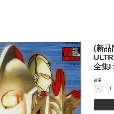
(新品
ULT
全集I＞
數量
−