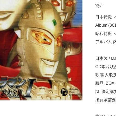
簡介
日本特撮 ＜
Album (3CD
昭和特撮 
アルバム (3
日本製 / Mad
CD唱片狀況
歌/插入歌
藏品. B
跡, 決定購
按買家需要