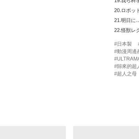
19.我ら科
20.ロボッ
21.明日に…
22.怪獣
日本製
動漫周邊
ULTRAM
歸來的超
超人之母