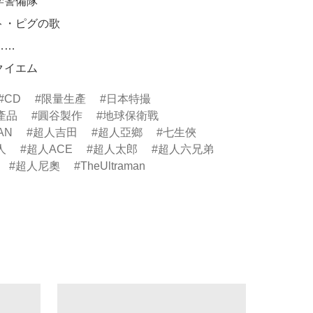
学警備隊

ト・ピグの歌

…

レクイエム
CD
限量生產
日本特撮
產品
圓谷製作
地球保衛戰
AN
超人吉田
超人亞鄉
七生俠
人
超人ACE
超人太郎
超人六兄弟
超人尼奧
TheUltraman