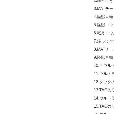
2.帰って
3.MATチ
4.怪獣音頭

5.怪獣ロッ
6.戦え！ウ
7.帰ってきた
8.MATチーム
9.怪獣音頭（C
10.「ウ
11.ウルト
12.タックの
13.TAC
14.ウルト
15.TACのワ