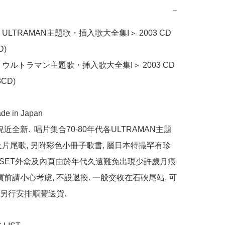
−
ULTRAMAN主題歌・插入歌大全集I＞ 2003 CD 
)

＜ウルトラマン主題歌・挿入歌大全集I＞ 2003 CD
CD)

e in Japan

近全新.  唱片集合70-80年代各ULTRAMAN主題
及片尾歌, 另附彩色小冊子歌書, 屬日本特撮罕有珍
OX SET外盒及內頁由於年代久遠難免出現少許歲月痕
買前請小心考慮, 不設退換. 一般交收在石硤尾站, 可
另行安排順豐送貨.
