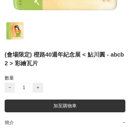
(會場限定) 橙路40週年紀念展 < 鮎川圓 - abcb
2 > 彩繪瓦片
數量
−
+
加至購物車
簡介
−