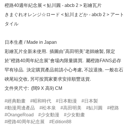
橙路40週年紀念展 < 鮎川圓 - abcb 2 > 彩繪瓦片

きまぐれオレンジ☆ロード < 鮎川まどか - abcb 2 > アート
タイル

日本生產 / Made in Japan

彩繪瓦片全新未使用.  插圖由"高田明美"老師繪製, 限定
於"橙路40周年紀念展"會場內限量購買.  屬橙路FANS必存
罕有珍品.  決定購買產品前請小心考慮, 不設退換. 一般在石
硤尾站交收, 另可按買家要求安排順豐送貨.

文件夾尺寸:  (闊9 X 高9) CM
經典動畫
昭和時代
日本動漫
日本製
動漫周邊產品
松本泉
高田明美
鮎川圓
橙路
OrangeRoad
少女動漫
少女動畫
橙路40周年紀念展
Edition88