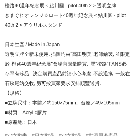
橙路40週年紀念展 < 鮎川圓 - pilot 40th 2 > 透明立牌

きまぐれオレンジ☆ロード40週年紀念展 < 鮎川圓 - pilot 
40th 2 > アクリルスタンド

日本生產 / Made in Japan

透明立牌全新未使用. 插圖均由"高田明美"老師繪製, 並限定
於"橙路40週年紀念展"會場內限量購買.  屬"橙路"FANS必
存罕有珍品.  決定購買產品前請小心考慮, 不設退換. 一般在
石硤尾站交收, 另可按買家要求安排順豐送貨.

【規格】 

■立牌尺寸：本體／約150×75mm、台座／49×105mm

■材質：Acrylic膠片

■原產地：日本
少女動畫
日本動漫
少女動漫
動漫周邊產品