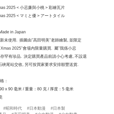
Xmas 2025 < 小忌廉與小桃 > 彩繪瓦片

Xmas 2025 < マミと優 > アートタイル

de in Japan

未使用.  插圖由"高田明美"老師繪製, 並限定
y Xmas 2025"會場內限量購買.  屬"我係小忌
必存罕有珍品.  決定購買產品前請小心考慮, 不設退
在石硤尾站交收, 另可按買家要求安排順豐送貨.

格：

 x 90 毫米 / 重量：80 克 / 厚度：5 毫米

瓷
昭和時代
日本動漫
日本製