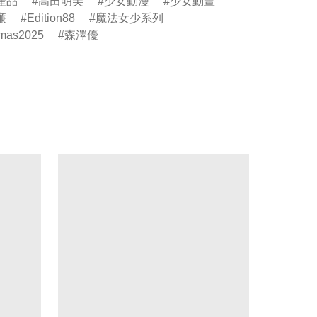
產品
高田明美
少女動漫
少女動畫
廉
Edition88
魔法女少系列
mas2025
森澤優