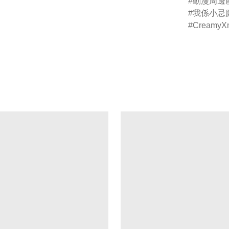
動漫周邊
我係小忌
CreamyX