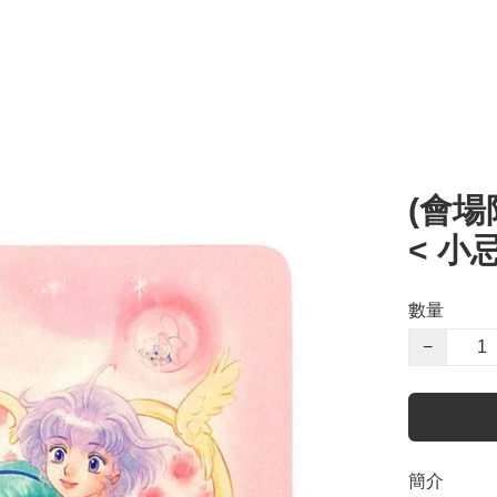
(會場限
< 小
數量
−
簡介