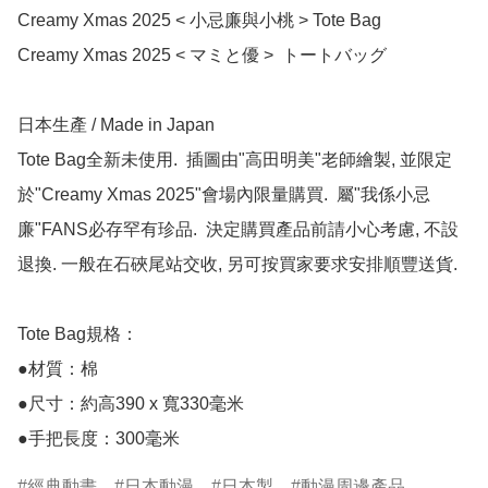
Creamy Xmas 2025 < 小忌廉與小桃 > Tote Bag

Creamy Xmas 2025 < マミと優 >  トートバッグ

日本生產 / Made in Japan

Tote Bag全新未使用.  插圖由"高田明美"老師繪製, 並限定
於"Creamy Xmas 2025"會場內限量購買.  屬"我係小忌
廉"FANS必存罕有珍品.  決定購買產品前請小心考慮, 不設
退換. 一般在石硤尾站交收, 另可按買家要求安排順豐送貨.

Tote Bag規格：

●材質：棉

●尺寸：約高390 x 寬330毫米

●手把長度：300毫米
經典動畫
日本動漫
日本製
動漫周邊產品