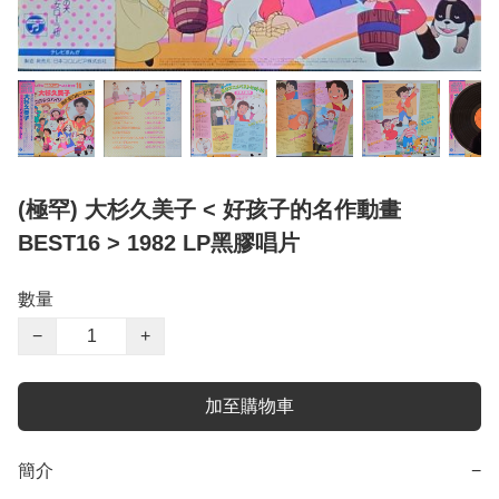
(極罕) 大杉久美子 < 好孩子的名作動畫
BEST16 > 1982 LP黑膠唱片
數量
−
+
加至購物車
簡介
−