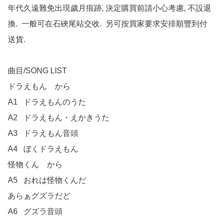
年代久遠難免出現歲月痕跡, 決定購買前請小心考慮, 不設退
換.  一般可在石硤尾站交收.  另可按買家要求安排順豐到付
送貨.

曲目/SONG LIST

ドラえもん　から

A1	ドラえもんのうた

A2	ドラえもん・えかきうた

A3	ドラえもん音頭

A4	ぼくドラえもん

怪物くん　から

A5	おれは怪物くんだ

あらぁグズラだど

A6	グズラ音頭
