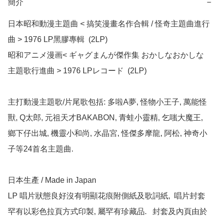
簡介
−
日本昭和動漫主題曲 < 搞笑漫畫名作合輯 / 怪奇主題曲進行
曲 > 1976 LP黑膠專輯  (2LP)

昭和アニメ漫画< ギャグまんが傑作集 おかしなおかしな
主題歌行進曲 > 1976 LPレコード  (2LP)

主打動漫主題歌/片尾歌包括: 多啦A夢, 怪物小王子, 萬能怪
獸, Q太郎, 元祖天才BAKABON, 青蛙小靈精, 乞嗤大魔王, 
鄉下仔出城, 機靈小和尚, 水晶宮, 怪傑多摩龍, 阿松, 神奇小
子等24首名主題曲.

日本生產 / Made in Japan

LP 唱片狀態良好沒有明顯花痕附側紙及歌詞紙,  唱片封套
罕有以彩色拉頁方式印製, 屬罕有珍藏品.   封套及內頁由於