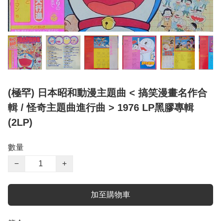
(極罕) 日本昭和動漫主題曲 < 搞笑漫畫名作合
輯 / 怪奇主題曲進行曲 > 1976 LP黑膠專輯
(2LP)
數量
−
+
加至購物車