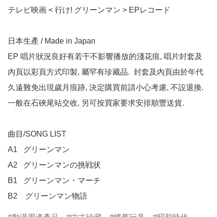
テレビ映画 < 行け! グリーンマン > EPレコード

日本生產 / Made in Japan 

EP 唱片狀況良好有若干不影響播放的淺花痕, 唱片封套及
內頁以彩頁方式印製, 屬罕有珍藏品.  封套及內頁由於年代
久遠難免出現歲月痕跡, 決定購買前請小心考慮, 不設退換.  
一般在石硤尾站交收, 另可按買家要求安排順豐送貨.

曲目/SONG LIST

A1	グリーンマン

A2	グリーンマンの挑戦状

B1	グリーンマン・マーチ

B2　グリーンマン物語