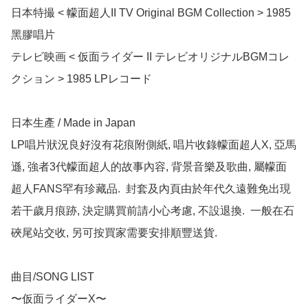
日本特撮 < 幪面超人II TV Original BGM Collection > 1985 
黑膠唱片

テレビ映画 < 仮面ライダー II テレビオリジナルBGMコレ
クション > 1985 LPレコード

日本生產 / Made in Japan 

LP唱片狀況良好沒有花痕附側紙, 唱片收錄幪面超人X, 亞馬
遜, 強者3代幪面超人的故事內容, 背景音樂及歌曲, 屬幪面
超人FANS罕有珍藏品.  封套及內頁由於年代久遠難免出現
若干歲月痕跡, 決定購買前請小心考慮, 不設退換.  一般在石
硤尾站交收, 另可按買家需要安排順豐送貨.

曲目/SONG LIST

〜仮面ライダーX〜	
