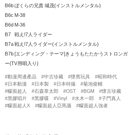
B6b	ぼくらの兄貴 城茂(インストルメンタル)

B6c	M-38

B6d	M-36

B7	戦え!7人ライダー

B7a	戦え!7人ライダー(インストルメンタル)

B7b	[エンディング・テーマ]きょうもたたかうストロンガ
ー(TV用唄入り)
動漫周邊產品
中古珍藏
懷舊玩具
昭和時代
日本動漫
日本製
日本特撮
菊池俊輔
幪面超人
石森章太郎
OST
BGM
懷古珍藏
黑膠唱片
黑膠碟
Vinyl
水木一郎
子門真人
幪面超人X
幪面超人亞馬遜
幪面超人強者