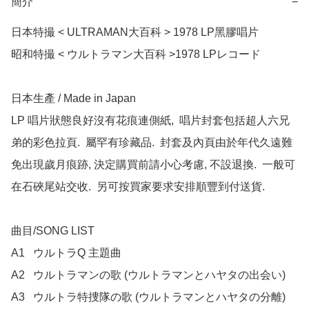
簡介
−
日本特撮 < ULTRAMAN大百科 > 1978 LP黑膠唱片

昭和特撮 < ウルトラマン大百科 >1978 LPレコード

日本生產 / Made in Japan

LP 唱片狀態良好沒有花痕連側紙,  唱片封套包括超人六兄
弟的彩色拉頁.  屬罕有珍藏品.  封套及內頁由於年代久遠難
免出現歲月痕跡, 決定購買前請小心考慮, 不設退換.  一般可
在石硤尾站交收.  另可按買家要求安排順豐到付送貨.

曲目/SONG LIST

A1	ウルトラQ 主題曲

A2	ウルトラマンの歌 (ウルトラマンとハヤタの出会い)

A3	ウルトラ特捜隊の歌 (ウルトラマンとハヤタの分離)
