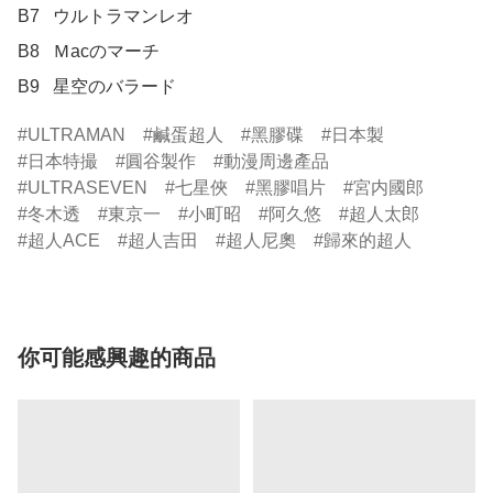
B7	ウルトラマンレオ

B8	Ｍacのマーチ

B9	星空のバラード
ULTRAMAN
鹹蛋超人
黑膠碟
日本製
日本特撮
圓谷製作
動漫周邊產品
ULTRASEVEN
七星俠
黑膠唱片
宮内國郎
冬木透
東京一
小町昭
阿久悠
超人太郎
超人ACE
超人吉田
超人尼奧
歸來的超人
你可能感興趣的商品