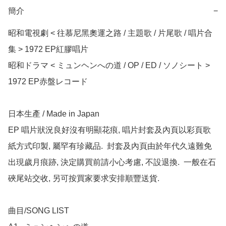
簡介
−
昭和電視劇 < 往慕尼黑奧運之路 / 主題歌 / 片尾歌 / 唱片合
集 > 1972 EP紅膠唱片

昭和ドラマ < ミュンヘンへの道 / OP / ED / ソノシート > 
1972 EP赤盤レコード

日本生產 / Made in Japan 

EP 唱片狀況良好沒有明顯花痕, 唱片封套及內頁以彩頁歌
紙方式印製, 屬罕有珍藏品.  封套及內頁由於年代久遠難免
出現歲月痕跡, 決定購買前請小心考慮, 不設退換.  一般在石
硤尾站交收, 另可按買家要求安排順豐送貨.

曲目/SONG LIST
