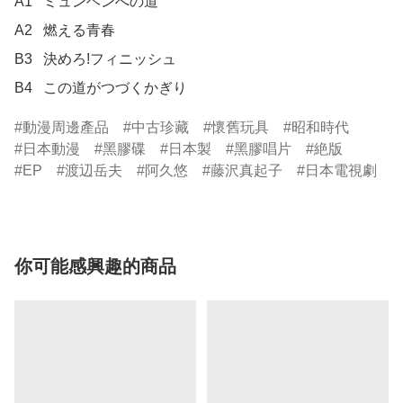
A1	ミュンヘンへの道

A2	燃える青春

B3	決めろ!フィニッシュ

B4	この道がつづくかぎり
動漫周邊產品
中古珍藏
懷舊玩具
昭和時代
日本動漫
黑膠碟
日本製
黑膠唱片
絶版
EP
渡辺岳夫
阿久悠
藤沢真起子
日本電視劇
你可能感興趣的商品