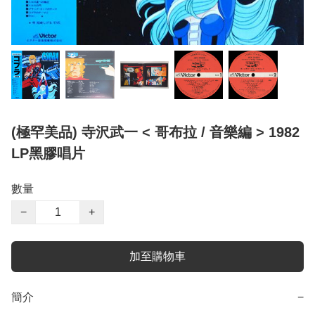
(極罕美品) 寺沢武一 < 哥布拉 / 音樂編 > 1982
LP黑膠唱片
數量
−
+
加至購物車
簡介
−