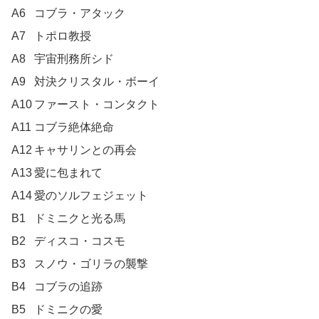
A6	コブラ・アタック

A7	トポロ教授

A8	宇宙刑務所シド

A9	対決クリスタル・ボーイ

A10	ファースト・コンタクト

A11	コブラ絶体絶命

A12	キャサリンとの再会

A13	愛に包まれて

A14	愛のソルフェジェット

B1	ドミニクと光る馬

B2	ディスコ・コスモ

B3	スノウ・ゴリラの襲撃

B4	コブラの追跡

B5	ドミニクの愛
