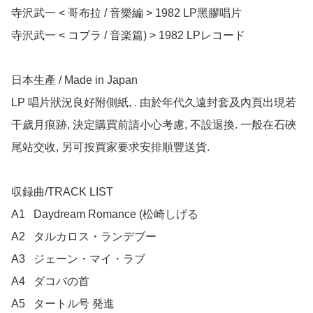
寺沢武一 < 哥布拉 / 音樂編 > 1982 LP黑膠唱片

寺沢武一 < コブラ / 音楽篇) > 1982 LPレコード

日本生產 / Made in Japan

LP 唱片狀況良好附側紙, . 由於年代久遠封套及內頁出現若
干歲月痕跡, 決定購買前請小心考慮, 不設退換. 一般在石硤
尾站交收, 另可按買家要求安排順豐送貨.

収録曲/TRACK LIST

A1	Daydream Romance (松崎しげる

A2	タルカロス・ランデブー

A3	ジェーン・マイ・ラブ

A4	ダコバの首

A5	タートル号 発進
