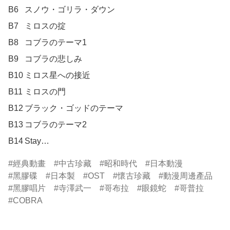
B6	スノウ・ゴリラ・ダウン

B7	ミロスの掟

B8	コブラのテーマ1

B9	コブラの悲しみ

B10	ミロス星への接近

B11	ミロスの門

B12	ブラック・ゴッドのテーマ

B13	コブラのテーマ2

B14	Stay…
經典動畫
中古珍藏
昭和時代
日本動漫
黑膠碟
日本製
OST
懷古珍藏
動漫周邊產品
黑膠唱片
寺澤武一
哥布拉
眼鏡蛇
哥普拉
COBRA