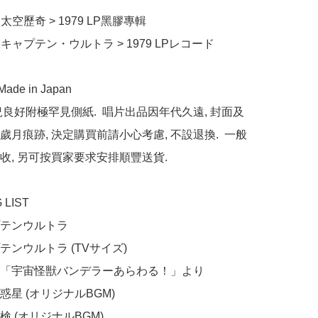
太空歷奇 > 1979 LP黑膠專輯

 キャプテン・ウルトラ > 1979 LPレコード

de in Japan 

況良好附極罕見側紙.  唱片出品因年代久遠, 封面及
歲月痕跡, 決定購買前請小心考慮, 不設退換.  一般
收, 另可按買家要求安排順豐送貨.

LIST
