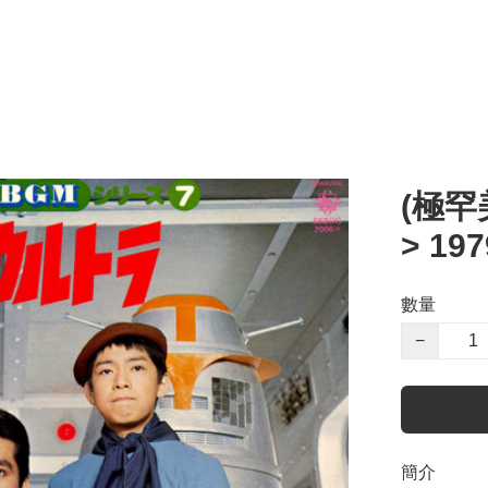
(極罕
> 19
數量
−
簡介