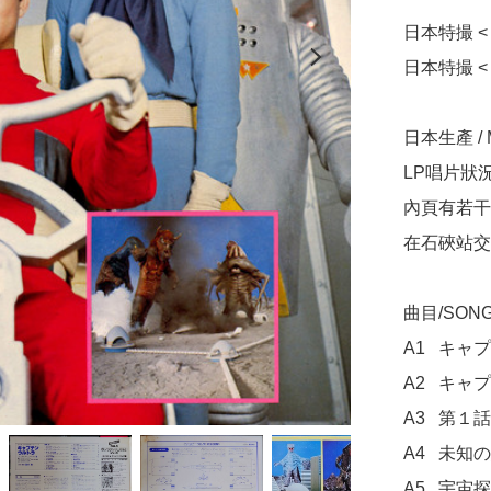
日本特撮 < 
日本特撮 <
日本生產 / Ma
LP唱片狀
內頁有若干
在石硤站交
曲目/SONG 
A1	キャプテンウルトラ

A2	キャプテンウルトラ (TVサイズ)

A3	第１話「宇宙怪獣バンデラーあらわる！」より

A4	未知の惑星 (オリジナルBGM)

A5	宇宙探検 (オリジナルBGM)
