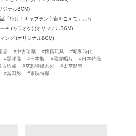
エンディング (オリジナルBGM)
產品
中古珍藏
懷舊玩具
昭和時代
黑膠碟
日本製
黑膠唱片
日本特撮
懷古珍藏
空想特攝系列
太空歷奇
冨田勲
東映特撮