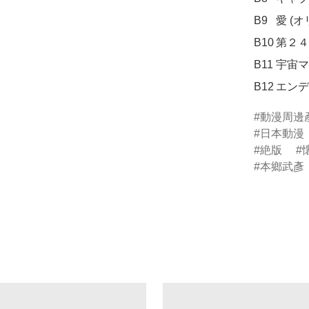
B9	愛 (オリジナルBGM)

B10	第２４話「行け！キャプテン宇宙をこえて」より

B11	宇宙マーチ (カラオケ) (オリジナルBGM)

B12	
動漫周邊
日本動漫
絶版
本鄉武彥