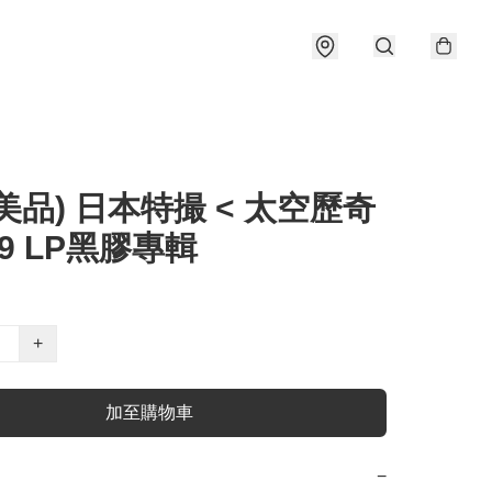
美品) 日本特撮 < 太空歷奇
79 LP黑膠專輯
+
加至購物車
−