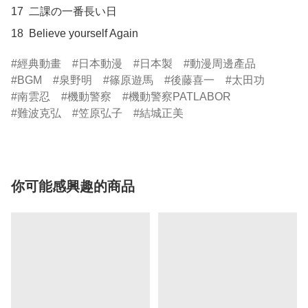
17  二課の一番長い日

18  Believe yourself Again
經典動畫
日本動漫
日本製
動漫周邊產品
BGM
泉野明
篠原遊馬
後藤喜一
太田功
南雲忍
機動警察
機動警察PATLABOR
難波克弘
笠原弘子
結城正美
你可能感興趣的商品