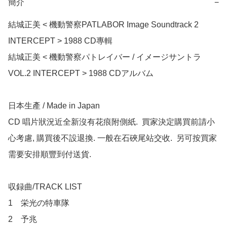
簡介
−
結城正美 < 機動警察PATLABOR Image Soundtrack 2 
INTERCEPT > 1988 CD專輯

結城正美 < 機動警察パトレイバー / イメージサントラ
VOL.2 INTERCEPT > 1988 CDアルバム

日本生產 / Made in Japan

CD 唱片狀況近全新沒有花痕附側紙.  買家決定購買前請小
心考慮, 購買後不設退換. 一般在石硤尾站交收.  另可按買家
需要安排順豐到付送貨.

収録曲/TRACK LIST

1　栄光の特車隊

2　予兆
