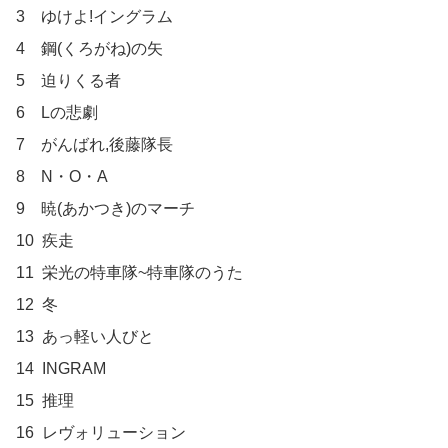
3　ゆけよ!イングラム

4　鋼(くろがね)の矢

5　迫りくる者

6　Lの悲劇

7　がんばれ,後藤隊長

8　N・O・A

9　暁(あかつき)のマーチ

10  疾走

11  栄光の特車隊~特車隊のうた

12  冬

13  あっ軽い人びと

14  INGRAM

15  推理

16  レヴォリューション
