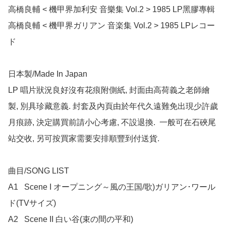
高橋良輔 < 機甲界加利安 音樂集 Vol.2 > 1985 LP黑膠專輯

高橋良輔 < 機甲界ガリアン 音楽集 Vol.2 > 1985 LPレコー
ド

日本製/Made In Japan

LP 唱片狀況良好沒有花痕附側紙, 封面由高荷義之老師繪
製, 別具珍藏意義. 封套及內頁由於年代久遠難免出現少許歲
月痕跡, 決定購買前請小心考慮, 不設退換.  一般可在石硤尾
站交收, 另可按買家需要安排順豐到付送貨.

曲目/SONG LIST

A1	Scene I オープニング～風の王国/歌)ガリアン･ワール
ド(TVサイズ)

A2	Scene II 白い谷(束の間の平和)
