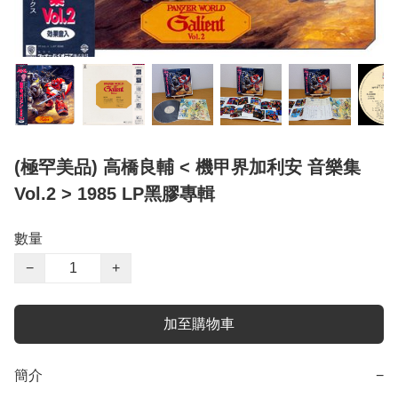
(極罕美品) 高橋良輔 < 機甲界加利安 音樂集
Vol.2 > 1985 LP黑膠專輯
數量
−
+
加至購物車
簡介
−