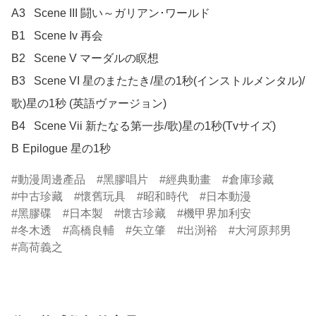
A3	Scene III 闘い～ガリアン･ワールド

B1	Scene Iv 再会

B2	Scene V マーダルの瞑想

B3	Scene VI 星のまたたき/星の1秒(インストルメンタル)/
歌)星の1秒 (英語ヴァージョン)

B4	Scene Vii 新たなる第一歩/歌)星の1秒(Tvサイズ)

B	Epilogue 星の1秒
動漫周邊產品
黑膠唱片
經典動畫
倉庫珍藏
中古珍藏
懷舊玩具
昭和時代
日本動漫
黑膠碟
日本製
懷古珍藏
機甲界加利安
冬木透
高橋良輔
矢立肇
出渕裕
大河原邦男
高荷義之