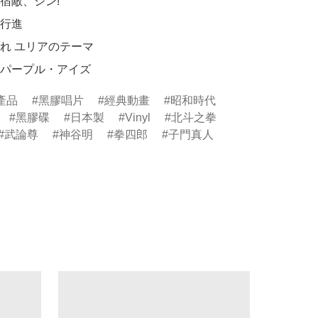
主題歌パープル・アイズ
產品
黑膠唱片
經典動畫
昭和時代
黑膠碟
日本製
Vinyl
北斗之拳
武論尊
神谷明
拳四郎
子門真人