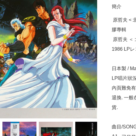
簡介
 原哲夫 < 北斗之拳 Original Sound Track 音樂編 > 1986 LP黑
膠專輯

 原哲夫 ＜ 北斗の拳 オリジナルサウンドトラック 音楽編 > 
1986 LP
日本製 / Mad
LP唱片狀
內頁難免有
退換. 一
貨.

曲目/SONG 