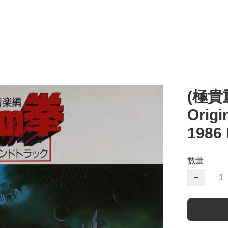
(極貴
Orig
198
數量
−