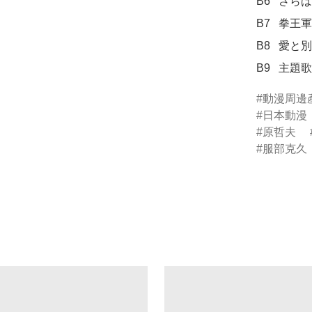
B6	さらば宿敵、シン!

B7	拳王軍行進

B8	愛と別れ ユリアのテーマ

B9	
動漫周邊
日本動漫
原哲夫
服部克久