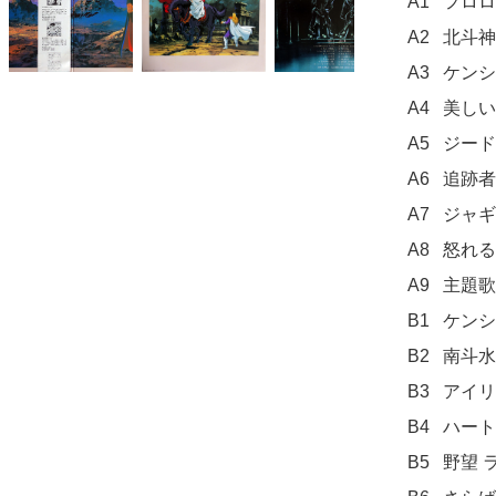
A1	フロローグ 緑の地球

A2	北斗神拳伝承者 リュウケン

A3	ケンシロウ敗北!

A4	美しい瞳 リンのテーマ

A5	ジードの襲撃

A6	追跡者たち

A7	ジャギの陰謀

A8	怒れるラオウ（拳王）

A9	主題歌 ハート・オブ・マッドネス

B1	ケンシロウ復活

B2	南斗水鳥拳 レイのテーマ

B3	アイリの悲哀

B4	ハートとの対決

B5	野望 ラオウのテーマ
