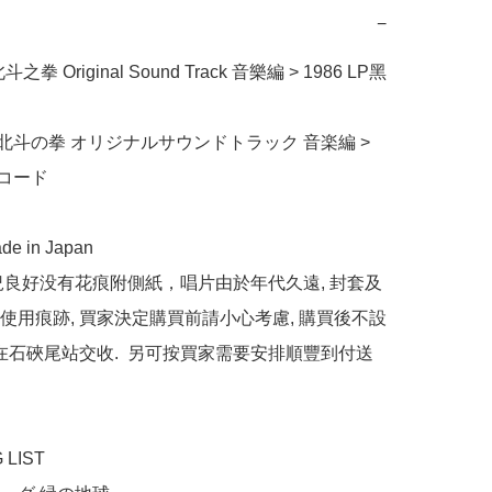
−
レコード

e in Japan 

況良好没有花痕附側紙，唱片由於年代久遠, 封套及
使用痕跡, 買家決定購買前請小心考慮, 購買後不設
般在石硤尾站交收.  另可按買家需要安排順豐到付送
LIST
