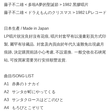
藤子不二雄 < 多啦A夢的聖誕節 > 1982 黑膠唱片

藤子不二雄 < ドラえもんのクリスマス > 1982 LPレコード

日本生產 / Made in Japan

LP唱片狀況良好沒有花痕, 唱片封套罕有以漫畫彩頁方式印
製, 屬罕有珍藏品.  封套及內頁由於年代久遠難免出現歲月
痕跡, 決定購買前請小心考慮, 不設退換.  一般交收在石硤尾
站, 可按買家需要另行安排順豐送貨.

曲目/SONG LIST

A1	赤鼻のトナカイ

A2	サンタが町にやってくる

A3	サンタクロースはどこのひと

A4	もろびとこぞりて
