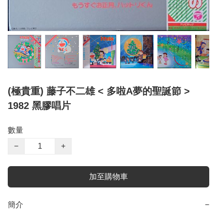
(極貴重) 藤子不二雄 < 多啦A夢的聖誕節 >
1982 黑膠唱片
數量
−
+
加至購物車
簡介
−