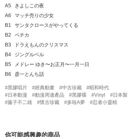
A5	きよしこの夜

A6	マッチ売りの少女

B1	サンタクロースがやってくる

B2	ペチカ

B3	ドラえもんのクリスマス

B4	ジングルベル

B5	メドレー ゆき〜お正月〜一月一日

B6	彦一とんち話
黑膠唱片
經典動畫
中古珍藏
昭和時代
日本動漫
動漫周邊產品
黑膠碟
Vinyl
日本製
藤子不二雄
懷古珍藏
多啦A夢
忍者小靈精
你可能感興趣的商品