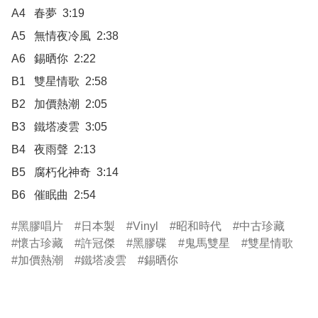
A4	春夢  3:19

A5	無情夜冷風  2:38

A6	錫晒你  2:22

B1	雙星情歌  2:58

B2	加價熱潮  2:05

B3	鐵塔凌雲  3:05

B4	夜雨聲  2:13

B5	腐朽化神奇  3:14

B6	催眠曲  2:54
黑膠唱片
日本製
Vinyl
昭和時代
中古珍藏
懷古珍藏
許冠傑
黑膠碟
鬼馬雙星
雙星情歌
加價熱潮
鐵塔凌雲
錫晒你