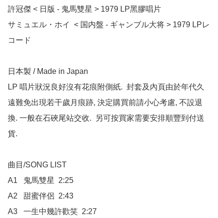
許冠傑 < 日版 - 鬼馬雙星 > 1979 LP黑膠唱片

サミュエル・ホイ  < 国内盤 - ギャンブル大将 > 1979 LPレ
コード

日本製 / Made in Japan

LP 唱片狀況良好沒有花痕附側紙.  封套及內頁由於年代久
遠難免出現若干歲月痕跡, 決定購買前請小心考慮, 不設退
換. 一般在石硤尾站交收.  另可按買家需要安排順豐到付送
貨.

曲目/SONG LIST

A1	鬼馬雙星  2:25

A2	甜蜜伴侶  2:43

A3	一生中幾許歡笑  2:27
