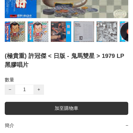
(極貴重) 許冠傑 < 日版 - 鬼馬雙星 > 1979 LP
黑膠唱片
數量
−
+
加至購物車
簡介
−