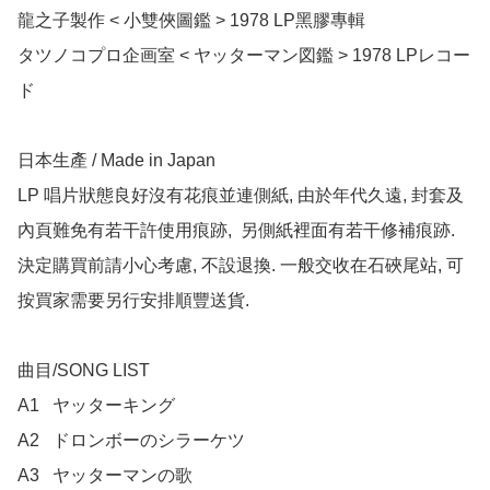
龍之子製作 < 小雙俠圖鑑 > 1978 LP黑膠專輯

タツノコプロ企画室 < ヤッターマン図鑑 > 1978 LPレコー
ド

日本生產 / Made in Japan

LP 唱片狀態良好沒有花痕並連側紙, 由於年代久遠, 封套及
內頁難免有若干許使用痕跡,  另側紙裡面有若干修補痕跡.  
決定購買前請小心考慮, 不設退換. 一般交收在石硤尾站, 可
按買家需要另行安排順豐送貨.

曲目/SONG LIST

A1	ヤッターキング

A2	ドロンボーのシラーケツ

A3	ヤッターマンの歌
