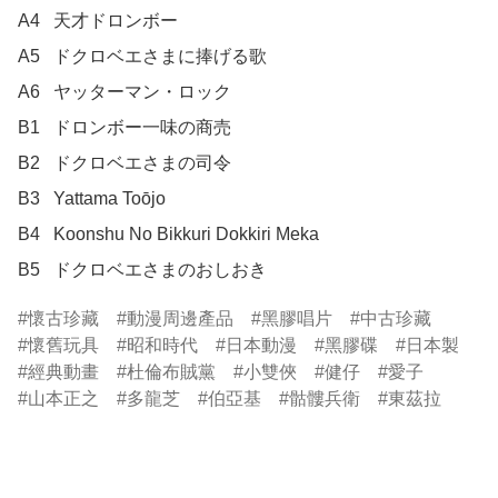
A4	天才ドロンボー

A5	ドクロベエさまに捧げる歌

A6	ヤッターマン・ロック

B1	ドロンボー一味の商売

B2	ドクロベエさまの司令

B3	Yattama Toōjo

B4	Koonshu No Bikkuri Dokkiri Meka

B5	ドクロベエさまのおしおき
懷古珍藏
動漫周邊產品
黑膠唱片
中古珍藏
懷舊玩具
昭和時代
日本動漫
黑膠碟
日本製
經典動畫
杜倫布賊黨
小雙俠
健仔
愛子
山本正之
多龍芝
伯亞基
骷髏兵衛
東茲拉