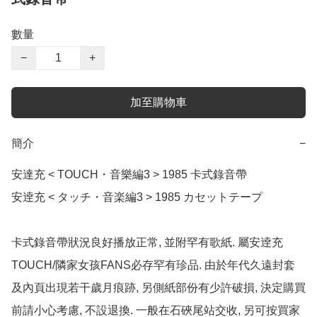
數量
−
+
加至購物車
簡介
−
安達充 < TOUCH・音樂編3 > 1985 卡式錄音帶

安逹充 < タッチ・音楽編3 > 1985 カセットテープ

卡式錄音帶狀況良好播放正常, 並附罕有歌紙. 屬安逹充
TOUCH/隣家女孩FANS必存罕有珍品. 由於年代久遠封套
及內頁出現若干歲月痕跡, 另側紙部份有少許破損, 決定購買
前請小心考慮, 不設退換. 一般在石硤尾站交收, 另可按買家