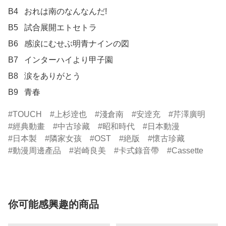
B4	おれは南のなんなんだ!

B5	試合展開エトセトラ

B6	感涙にむせぶ明青ナインの図

B7	インターハイより甲子園

B8	涙をありがとう

B9	青春
TOUCH
上杉逹也
淺倉南
安逹充
芹澤廣明
經典動畫
中古珍藏
昭和時代
日本動漫
日本製
隣家女孩
OST
絶版
懷古珍藏
動漫周邊產品
岩崎良美
卡式錄音帶
Cassette
你可能感興趣的商品