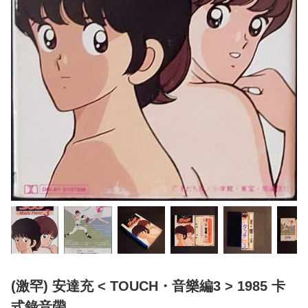
(激罕) 安達充 < TOUCH・音樂編3 > 1985 卡
式錄音帶