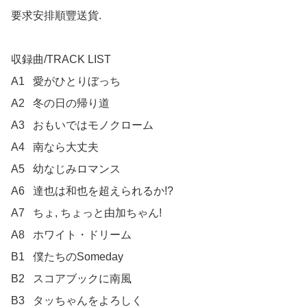
要求安排順豐送貨.

収録曲/TRACK LIST

A1	愛がひとりぼっち

A2	冬の日の帰り道

A3	おもいではモノクローム

A4	南なら大丈夫

A5	幼なじみロマンス

A6	達也は和也を超えられるか!?

A7	ちょ, ちょっと由加ちゃん!

A8	ホワイト・ドリーム

B1	僕たちのSomeday

B2	スコアブックに南風

B3	タッちゃんをよろしく
