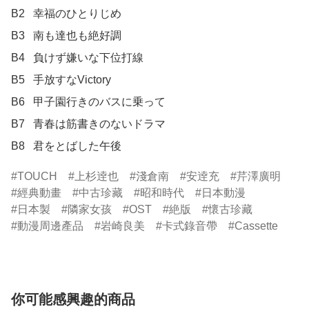
B2	幸福のひとりじめ

B3	南も達也も絶好調

B4	負けず嫌いな下位打線

B5	手放すなVictory

B6	甲子園行きのバスに乗って

B7	青春は筋書きのないドラマ

B8	君をとばした午後
TOUCH
上杉逹也
淺倉南
安逹充
芹澤廣明
經典動畫
中古珍藏
昭和時代
日本動漫
日本製
隣家女孩
OST
絶版
懷古珍藏
動漫周邊產品
岩崎良美
卡式錄音帶
Cassette
你可能感興趣的商品