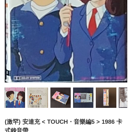
(激罕) 安達充 < TOUCH・音樂編5 > 1986 卡
式錄音帶