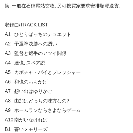
換. 一般在石硤尾站交收, 另可按買家要求安排順豐送貨.

収録曲/TRACK LIST

A1	ひとりぼっちのデュエット

A2	予選準決勝への誘い

A3	監督と選手のアツイ関係

A4	達也, スペア説

A5	カボチャ・パイとプレッシャー

A6	和也のおもかげ

A7	想い出はゆりかご

A8	由加はどっちの味方なの?

A9	ホームランならさよならゲーム

A10	南がいなければ

B1	蒼いメモリーズ
