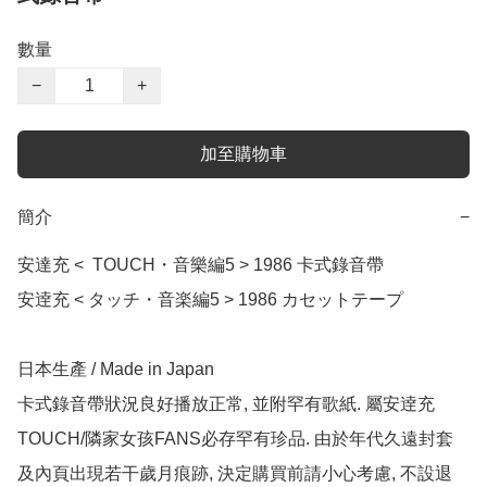
數量
−
+
加至購物車
簡介
−
安達充 <  TOUCH・音樂編5 > 1986 卡式錄音帶

安逹充 < タッチ・音楽編5 > 1986 カセットテープ

日本生產 / Made in Japan

卡式錄音帶狀況良好播放正常, 並附罕有歌紙. 屬安逹充
TOUCH/隣家女孩FANS必存罕有珍品. 由於年代久遠封套
及內頁出現若干歲月痕跡, 決定購買前請小心考慮, 不設退