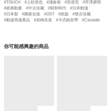
TOUCH
上杉逹也
淺倉南
安逹充
芹澤廣明
經典動畫
中古珍藏
昭和時代
日本動漫
日本製
隣家女孩
OST
絶版
懷古珍藏
動漫周邊產品
岩崎良美
卡式錄音帶
Cassette
你可能感興趣的商品