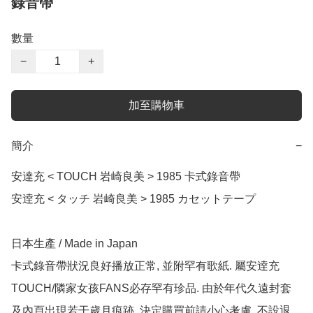
錄音帶
數量
−
+
加至購物車
簡介
−
安達充 < TOUCH 岩崎良美 > 1985 卡式錄音帶

安逹充 < タッチ 岩崎良美 > 1985 カセットテープ

日本生產 / Made in Japan

卡式錄音帶狀況良好播放正常, 並附罕有歌紙. 屬安逹充
TOUCH/隣家女孩FANS必存罕有珍品. 由於年代久遠封套
及內頁出現若干歲月痕跡, 決定購買前請小心考慮, 不設退