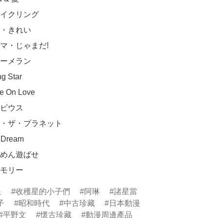
のメモリー
星
收穫星的小子們
阿琳
諸星當
子
昭和時代
中古珍藏
日本動漫
平野文
懷古珍藏
動漫周邊產品