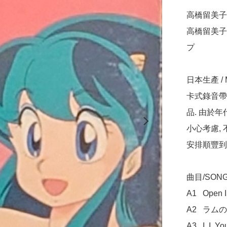
高橋留美子 <
高橋留美子 <
プ

日本生產 / Ma
卡式錄音帶
品. 由於
小心考慮,
安排順豐到付
曲目/SONG 
A1	Open Invitation

A2	ラムのラブソング

A3	I, I, You & 愛
