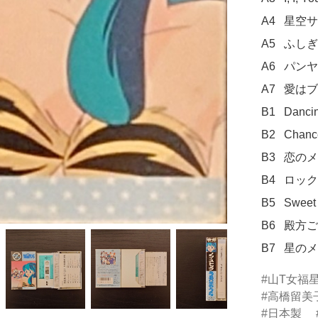
A4	星空サイクリング

A5	ふしぎ・きれい

A6	パンヤマ・じゃまだ!

A7	愛はブーメラン

B1	Dancing Star

B2	Chance On Love

B3	恋のメビウス

B4	ロック・ザ・プラネット

B5	Sweet Dream

B6	殿方ごめん遊ばせ

B7	星
山T女福
高橋留美
日本製