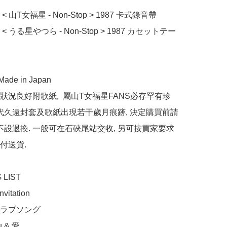
 山T女福星 - Non-Stop > 1987 卡式錄音帶

 うる星やつら - Non-Stop > 1987 カセットテー
de in Japan

狀況良好附歌紙,  屬山T女福星FANS必存罕有珍
年代久遠封套及歌紙出現若干歲月痕跡, 決定購買前請
 不設退換. 一般可在石硤尾站交收, 另可按買家要求
送貨.

LIST
