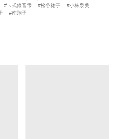
卡式錄音帶
松谷祐子
小林泉美
子
南翔子