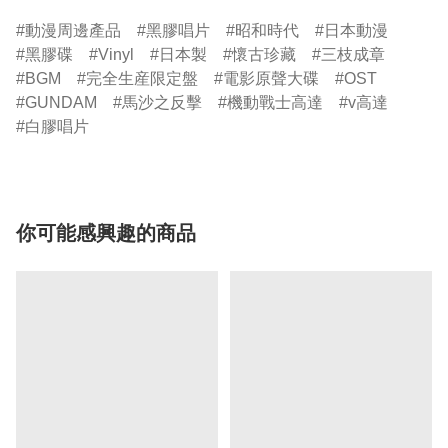
動漫周邊產品
黑膠唱片
昭和時代
日本動漫
黑膠碟
Vinyl
日本製
懷古珍藏
三枝成章
BGM
完全生産限定盤
電影原聲大碟
OST
GUNDAM
馬沙之反擊
機動戰士高達
v高達
白膠唱片
你可能感興趣的商品