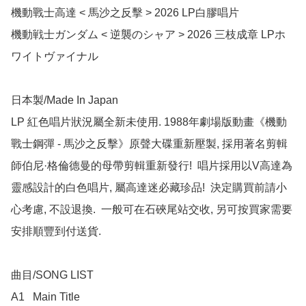
機動戰士高達 < 馬沙之反擊 > 2026 LP白膠唱片

機動戦士ガンダム < 逆襲のシャア > 2026 三枝成章 LPホ
ワイトヴァイナル

日本製/Made In Japan

LP 紅色唱片狀況屬全新未使用. 1988年劇場版動畫《機動
戰士鋼彈 - 馬沙之反擊》原聲大碟重新壓製, 採用著名剪輯
師伯尼·格倫德曼的母帶剪輯重新發行!  唱片採用以V高達為
靈感設計的白色唱片, 屬高達迷必藏珍品!  決定購買前請小
心考慮, 不設退換.  一般可在石硤尾站交收, 另可按買家需要
安排順豐到付送貨.

曲目/SONG LIST

A1	Main Title
