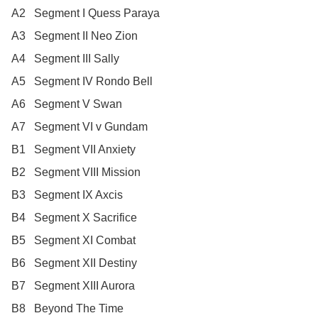
A2	Segment I Quess Paraya

A3	Segment II Neo Zion

A4	Segment III Sally

A5	Segment IV Rondo Bell

A6	Segment V Swan

A7	Segment VI v Gundam

B1	Segment VII Anxiety

B2	Segment VIII Mission

B3	Segment IX Axcis

B4	Segment X Sacrifice

B5	Segment XI Combat

B6	Segment XII Destiny

B7	Segment XIII Aurora

B8	Beyond The Time