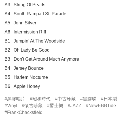
A3	String Of Pearls

A4	South Rampart St. Parade

A5	John Silver

A6	Intermission Riff

B1	Jumpin' At The Woodside

B2	Oh Lady Be Good

B3	Don't Get Around Much Anymore

B4	Jersey Bounce

B5	Harlem Nocturne

B6	Apple Honey
黑膠唱片
昭和時代
中古珍藏
黑膠碟
日本製
Vinyl
懷古珍藏
爵士樂
JAZZ
NewEBBTide
FrankChacksfield