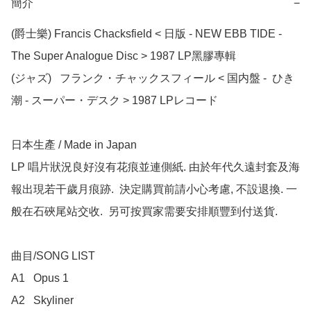
簡介
−
(爵士樂) Francis Chacksfield < 日版 - NEW EBB TIDE - 
The Super Analogue Disc > 1987 LP黑膠專輯

(ジャズ)   フランク・チャックスフィール < 国内盤 -  ひき
潮 - スーパー・デスク > 1987 LPレコード

日本生產 / Made in Japan

LP 唱片狀況良好沒有花痕並連側紙. 由於年代久遠封套及海
報出現若干歲月痕跡.  決定購買前請小心考慮, 不設退換. 一
般在石硤尾站交收.  另可按買家需要安排順豐到付送貨.

曲目/SONG LIST

A1	Opus 1

A2	Skyliner
