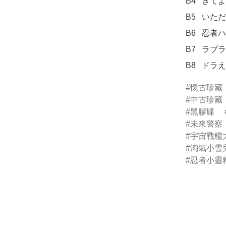
B4	きてよパーマン	

B5	いただきマンボ	

B6	忍者ハットリくん	

B7	ラブラブ・ミンキーモモ	

B8	ド
懷古珍藏
中古珍藏
黑膠碟
未來警察
宇宙戰艦
淘氣小雪
忍者小靈