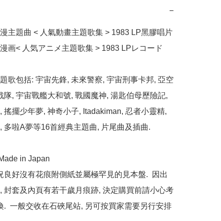
−
主題曲 < 人氣動畫主題歌集 > 1983 LP黑膠唱片

画< 人気アニメ主題歌集 > 1983 LPレコード

歌包括: 宇宙先鋒, 未來警察, 宇宙刑事卡邦, 亞空
戰隊, 宇宙戰艦大和號, 戰國魔神, 湯匙伯母歷險記, 
搖擺少年夢, 神奇小子, Itadakiman, 忍者小靈精, 
 多啦A夢等16首經典主題曲, 片尾曲及插曲.

de in Japan

狀況良好沒有花痕附側紙並屬極罕見的見本盤.  因出
, 封套及內頁有若干歲月痕跡, 決定購買前請小心考
退換.  一般交收在石硤尾站, 另可按買家需要另行安排