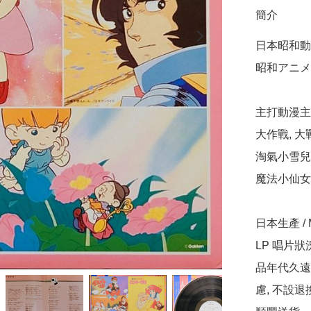
簡介
日本昭和動漫
昭和アニメ漫
主打動漫主題
大作戰, 大
淘氣小雪兒, 
魔法小仙女,
日本生產 / Ma
LP 唱片
品年代久遠
慮, 不設