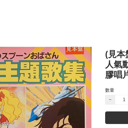
(見本
人氣動
膠唱
數量
−