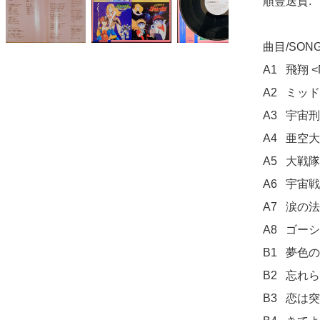
順豐送貨.

曲目/SONG 
A1	飛翔 <NEVER END>	

A2	ミッドナイト・サブマリン	

A3	宇宙刑事ギャバン	

A4	亜空大作戦のテーマ	

A5	大戦隊ゴーグルV(ファイブ)	

A6	宇宙戦艦ヤマト	

A7	涙の法則	

A8	ゴーショーグン発進せよ	

B1	夢色のスプーン	

B2	忘れられたメッセージ	

B3	恋は突然	
