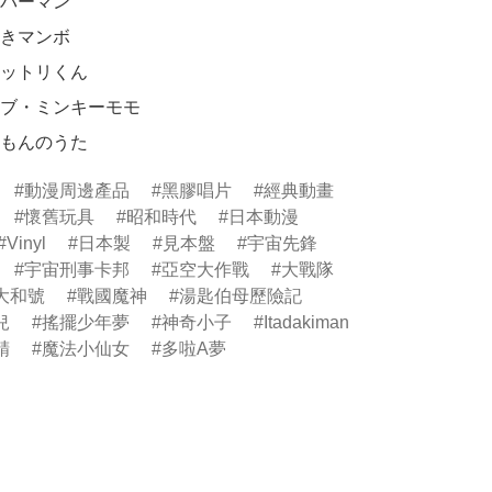
ラえもんのうた
動漫周邊產品
黑膠唱片
經典動畫
懷舊玩具
昭和時代
日本動漫
Vinyl
日本製
見本盤
宇宙先鋒
宇宙刑事卡邦
亞空大作戰
大戰隊
大和號
戰國魔神
湯匙伯母歷險記
兒
搖擺少年夢
神奇小子
Itadakiman
精
魔法小仙女
多啦A夢