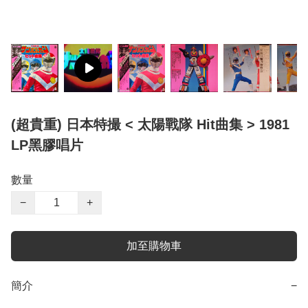
(超貴重) 日本特撮 < 太陽戰隊 Hit曲集 > 1981
LP黑膠唱片
數量
−
+
加至購物車
簡介
−