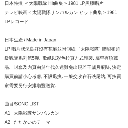
日本特撮  < 太陽戰隊 Hit曲集 > 1981 LP黑膠唱片

テレビ映画 < 太陽戦隊サンバルカン ヒット曲集 > 1981 
LPレコード

日本生產 / Made in Japan 

LP 唱片狀況良好沒有花痕並附側紙,  "太陽戰隊" 屬昭和超
級戰隊系列第5彈.  歌紙以彩色拉頁方式印製, 屬罕有珍藏
品.   封套及內頁由於年代久遠難免出現若干歲月痕跡, 決定
購買前請小心考慮, 不設退換. 一般交收在石硤尾站, 可按買
家需要另行安排順豐送貨.

曲目/SONG LIST

A1	太陽戦隊サンバルカン

A2	たたかいのテーマ
