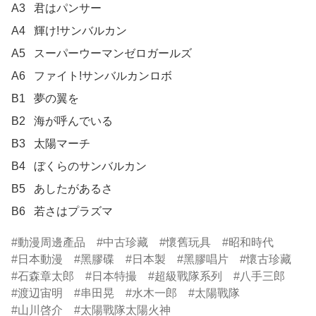
A3	君はパンサー

A4	輝け!サンバルカン

A5	スーパーウーマンゼロガールズ

A6	ファイト!サンバルカンロボ

B1	夢の翼を

B2	海が呼んでいる

B3	太陽マーチ

B4	ぼくらのサンバルカン

B5	あしたがあるさ

B6	若さはプラズマ
動漫周邊產品
中古珍藏
懷舊玩具
昭和時代
日本動漫
黑膠碟
日本製
黑膠唱片
懷古珍藏
石森章太郎
日本特撮
超級戰隊系列
八手三郎
渡辺宙明
串田晃
水木一郎
太陽戰隊
山川啓介
太陽戰隊太陽火神