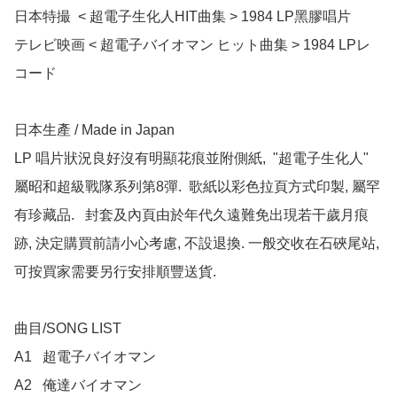
日本特撮  < 超電子生化人HIT曲集 > 1984 LP黑膠唱片

テレビ映画 < 超電子バイオマン ヒット曲集 > 1984 LPレ
コード

日本生產 / Made in Japan 

LP 唱片狀況良好沒有明顯花痕並附側紙,  "超電子生化人" 
屬昭和超級戰隊系列第8彈.  歌紙以彩色拉頁方式印製, 屬罕
有珍藏品.   封套及內頁由於年代久遠難免出現若干歲月痕
跡, 決定購買前請小心考慮, 不設退換. 一般交收在石硤尾站, 
可按買家需要另行安排順豐送貨.

曲目/SONG LIST

A1	超電子バイオマン

A2	俺達バイオマン
