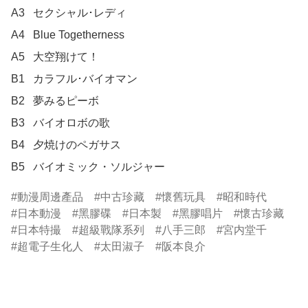
A3	セクシャル･レディ

A4	Blue Togetherness

A5	大空翔けて！

B1	カラフル･バイオマン

B2	夢みるピーボ

B3	バイオロボの歌

B4	夕焼けのペガサス

B5	バイオミック・ソルジャー
動漫周邊產品
中古珍藏
懷舊玩具
昭和時代
日本動漫
黑膠碟
日本製
黑膠唱片
懷古珍藏
日本特撮
超級戰隊系列
八手三郎
宮内堂千
超電子生化人
太田淑子
阪本良介