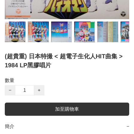
(超貴重) 日本特撮 < 超電子生化人HIT曲集 >
1984 LP黑膠唱片
數量
−
+
加至購物車
簡介
−