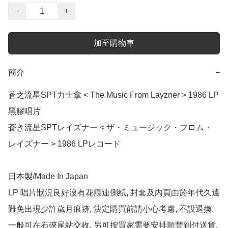
−
+
加至購物車
簡介
−
蒼之流星SPT力士拿 < The Music From Layzner > 1986 LP
黑膠唱片

蒼き流星SPTレイズナー < ザ・ミュージック・フロム・
レイズナー > 1986 LPレコード

日本製/Made In Japan

LP 唱片狀況良好沒有花痕連側紙, 封套及內頁由於年代久遠
難免出現少許歲月痕跡, 決定購買前請小心考慮, 不設退換.  
一般可在石硤尾站交收, 另可按買家需要安排順豐到付送貨.
