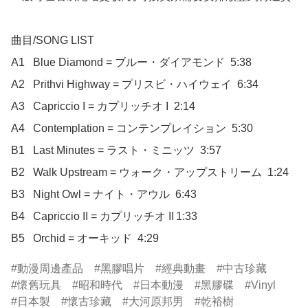
曲目/SONG LIST

A1	Blue Diamond = ブルー・ダイアモンド  5:38

A2	Prithvi Highway = プリスビ・ハイウェイ  6:34

A3	Capriccio I = カプリッチオ I  2:14

A4	Contemplation = コンテンプレイション  5:30

B1	Last Minutes = ラスト・ミニッツ  3:57

B2	Walk Upstream = ウォーク・アップストリーム  1:24

B3	Night Owl = ナイト・アウル  6:43

B4	Capriccio II = カプリッチオ II	1:33

B5	Orchid = オーキッド  4:29
動漫周邊產品
黑膠唱片
經典動畫
中古珍藏
懷舊玩具
昭和時代
日本動漫
黑膠碟
Vinyl
日本製
懷古珍藏
大河原邦男
乾裕樹