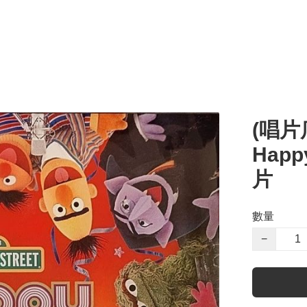
(唱片
Happ
片
數量
−