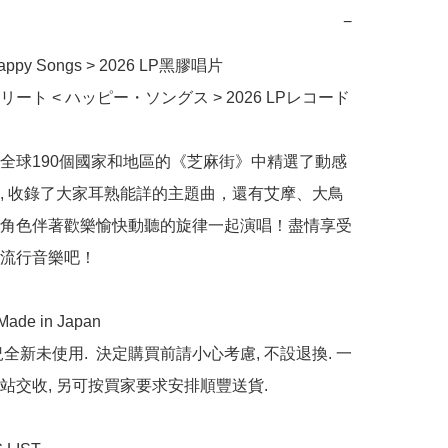
−
ppy Songs > 2026 LP黑膠唱片

ート < ハッピー・ソングス > 2026 LPレコード

全球190個國家和地區的《芝麻街》中精選了動感
, 收錄了大家耳熟能詳的主題曲，還有艾摩、大鳥
角色伴著歡樂愉快動聽的旋律一起演唱！盡情享受
流行音樂吧！

de in Japan

全新未使用.  決定購買前請小心考慮, 不設退換. 一
站交收, 另可按買家要求安排順豐送貨.
