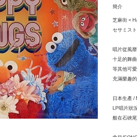
簡介
芝麻街 < Ha
セサミストリ
唱片從風靡
十足的舞曲
等其他可愛
充滿樂趣的
日本生產 / Ma
LP唱片狀況
般在石硤尾