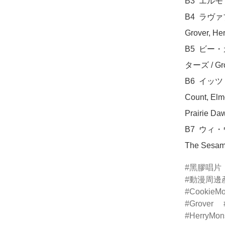
B3  エルモ
B4  ラ
Grover, Her
B5  ビ
ターズ / Gro
B6  イッツ・
Count, Elmo
Prairie Daw
B7  ウ
The Sesame
黑膠唱片
動漫周邊
CookieMo
Grover
HerryMon