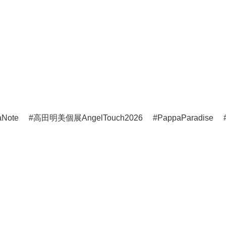
aNote
高田明美個展AngelTouch2026
PappaParadise