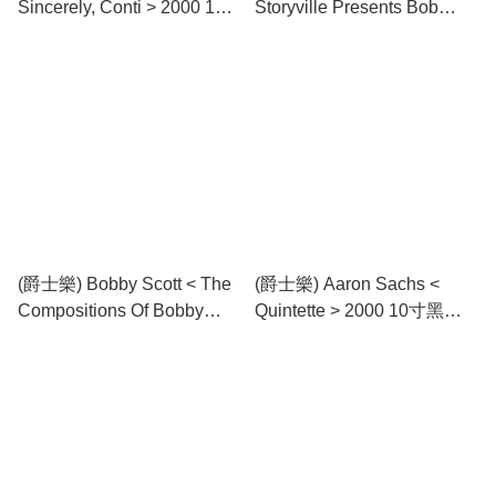
Sincerely, Conti > 2000 10
Storyville Presents Bob
寸黑膠唱片
Brookmeyer Featuring Al
Cohn > 2000 10寸黑膠唱片
(爵士樂) Bobby Scott < The
(爵士樂) Aaron Sachs <
Compositions Of Bobby
Quintette > 2000 10寸黑膠
Scott > 2000 10寸黑膠唱片
唱片